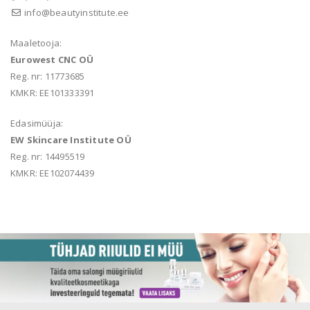
info@beautyinstitute.ee
Maaletooja:
Eurowest CNC OÜ
Reg. nr: 11773685
KMKR: EE101333391
Edasimüüja:
EW Skincare Institute OÜ
Reg. nr: 14495519
KMKR: EE102074439