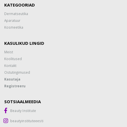
KATEGOORIAD
Dermatseutika
Aparatuur
Kosmeetika
KASULIKUD LINGID
Meist
Koolitused
Kontakt
Ostutingimused
Kasutaja
Registreeru
SOTSIAALMEEDIA
Beauty Institute
beautyinstituteeesti