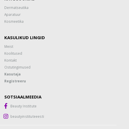
Dermatseutika
Aparatuur
Kosmeetika
KASULIKUD LINGID
Meist
Koolitused
Kontakt
Ostutingimused
Kasutaja
Registreeru
SOTSIAALMEEDIA
Beauty Institute
beautyinstituteeesti