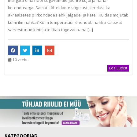
märgata oma näol sügavamate joonte kujul ja naha
ketendusega. Samuti täheldame sügelust, kihelust ka
akraalsetes piirkondades ehk jalgadel ja kätel. Kuidas mõjutab
külm ilm nahka? Külm temperatuur õhendab nahka kaitsvat
sarvestunud kihti ja tekitab tugevat naha [...]
10 veebr.
Loe uudist
KATEGOORIAD