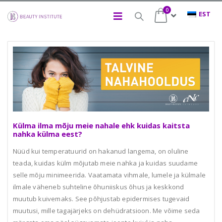
0
Külma ilma mõju meie nahale ehk kuidas kaitsta
nahka külma eest?
Nüüd kui temperatuurid on hakanud langema, on oluline
teada, kuidas külm mõjutab meie nahka ja kuidas suudame
selle mõju minimeerida. Vaatamata vihmale, lumele ja külmale
ilmale väheneb suhteline õhuniiskus õhus ja keskkond
muutub kuivemaks. See põhjustab epidermises tugevaid
muutusi, mille tagajärjeks on dehüdratsioon. Me võime seda