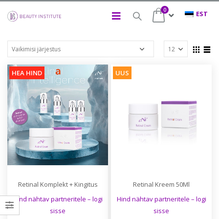
0
HEA HIND
UUS
Retinal Komplekt + Kingitus
Retinal Kreem 50Ml
Hind nähtav partneritele – logi
Hind nähtav partneritele – logi
sisse
sisse