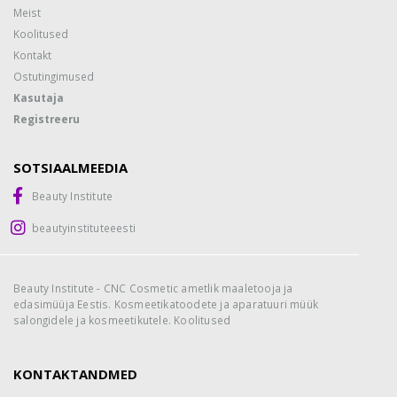
Meist
Koolitused
Kontakt
Ostutingimused
Kasutaja
Registreeru
SOTSIAALMEEDIA
Beauty Institute
beautyinstituteeesti
Beauty Institute - CNC Cosmetic ametlik maaletooja ja
edasimüüja Eestis. Kosmeetikatoodete ja aparatuuri müük
salongidele ja kosmeetikutele. Koolitused
KONTAKTANDMED